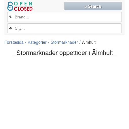
⌕ Search
✎
❖
Förstasida
Kategorier
Stormarknader
Älmhult
Stormarknader öppettider i Älmhult