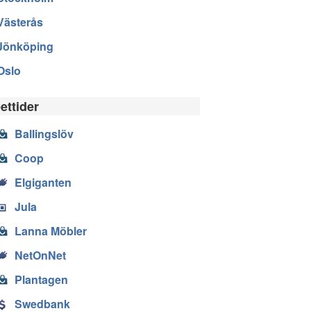
Västerås
Jönköping
Oslo
ettider
Ballingslöv
Coop
Elgiganten
Jula
Lanna Möbler
NetOnNet
Plantagen
Swedbank