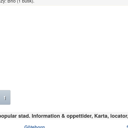
zy: Brio (1 butik).
1
opular stad. Information & oppettider, Karta, locator
Göteborg