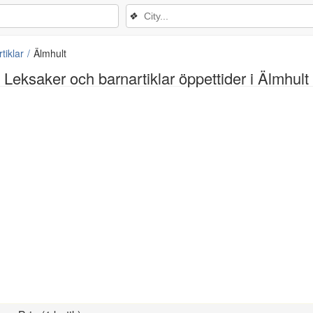
❖
tiklar
Älmhult
Leksaker och barnartiklar öppettider i Älmhult