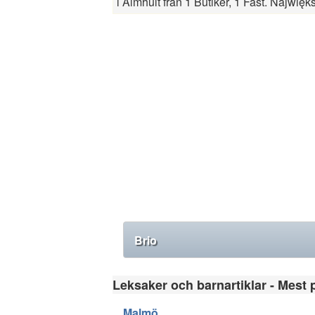
i Älmhult från 1 Butiker, 1 Fast. Najwięks
Brio
Leksaker och barnartiklar - Mest p
Malmö