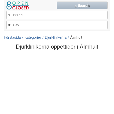
⌕ Search
✎
❖
Förstasida
Kategorier
Djurklinikerna
Älmhult
Djurklinikerna öppettider i Älmhult