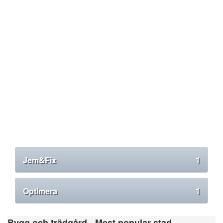
Jem&Fix
1
Optimera
1
Bygg och trädgård - Mest popular stad.